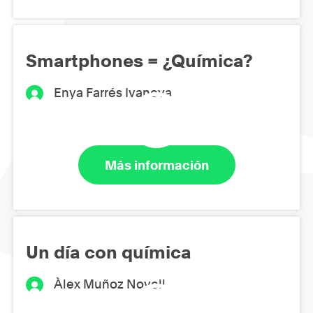
Smartphones = ¿Química?
Enya Farrés Ivanova
Más información
Un día con química
Àlex Muñoz Novell