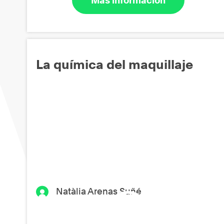
Más información
La química del maquillaje
Natàlia Arenas Suñé