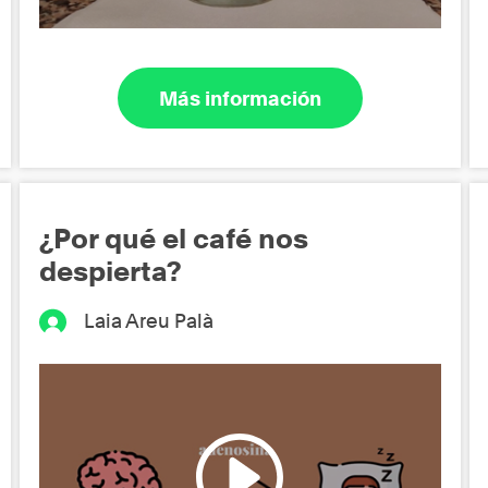
Más información
¿Por qué el café nos
despierta?
Laia Areu Palà