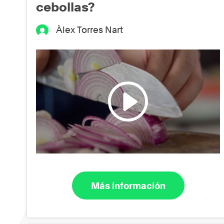
cebollas?
Àlex Torres Nart
Más información