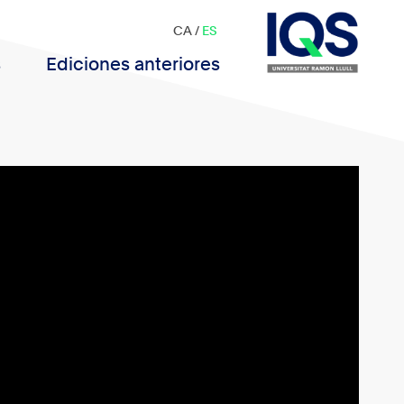
CA
/
ES
s
Ediciones anteriores