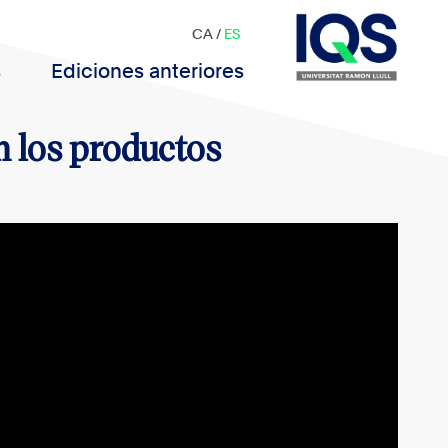
CA
/
ES
s
Ediciones anteriores
n los productos