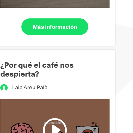
Más información
¿Por qué el café nos
despierta?
Laia Areu Palà