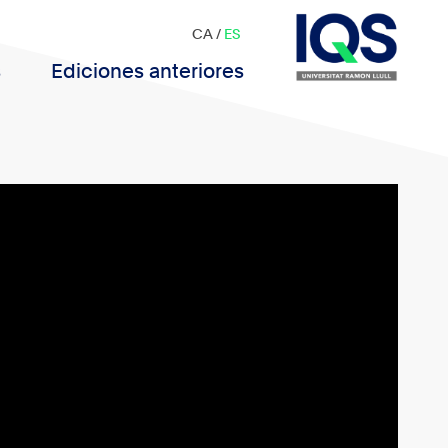
CA
/
ES
s
Ediciones anteriores