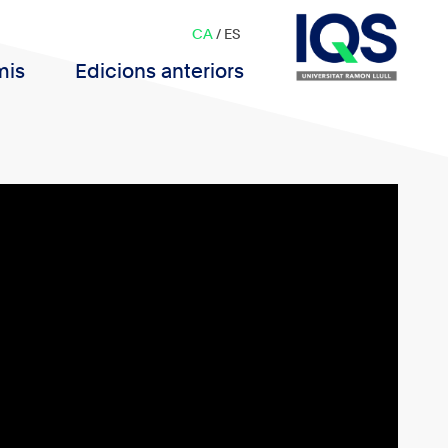
CA
/
ES
mis
Edicions anteriors