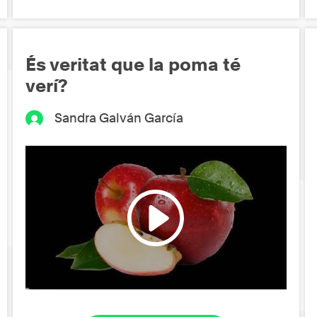
És veritat que la poma té
verí?
Sandra Galván García