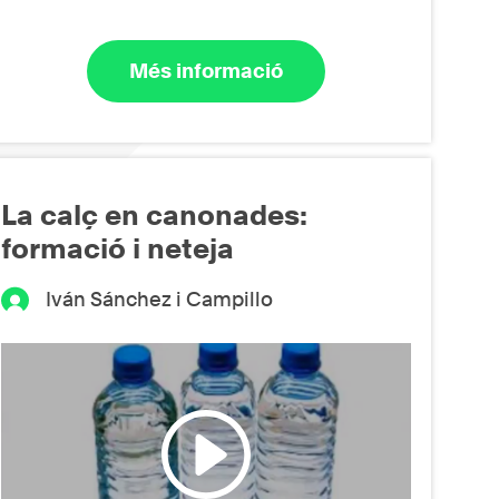
Més informació
La calç en canonades:
formació i neteja
Iván Sánchez i Campillo