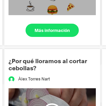
Más información
¿Por qué lloramos al cortar
cebollas?
Àlex Torres Nart