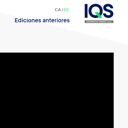
CA
/
ES
s
Ediciones anteriores