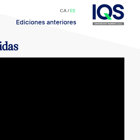
CA
/
ES
s
Ediciones anteriores
idas